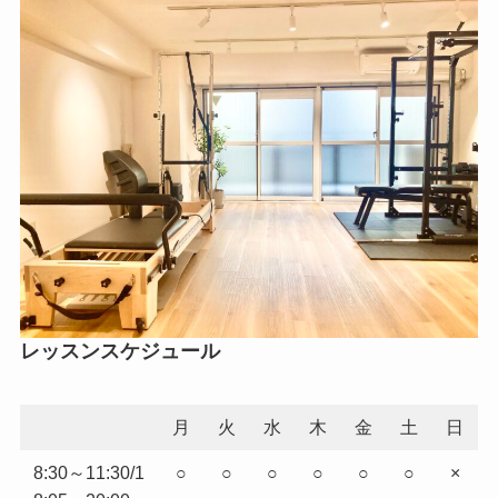
レッスンスケジュール
月
火
水
木
金
土
日
8:30～11:30/1
○
○
○
○
○
○
×