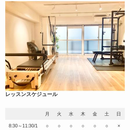
レッスンスケジュール
月
火
水
木
金
土
日
8:30～11:30/1
○
○
○
○
○
○
×