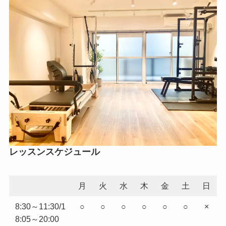
レッスンスケジュール
月
火
水
木
金
土
日
8:30～11:30/1
○
○
○
○
○
○
×
8:05～20:00