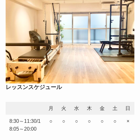
レッスンスケジュール
月
火
水
木
金
土
日
8:30～11:30/1
○
○
○
○
○
○
×
8:05～20:00