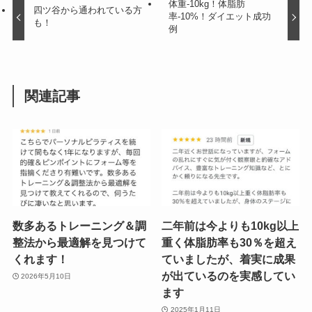
体重-10kg！体脂肪
四ツ谷から通われている方
率-10%！ダイエット成功
も！
例
関連記事
数多あるトレーニング＆調
二年前は今よりも10kg以上
整法から最適解を見つけて
重く体脂肪率も30％を超え
くれます！
ていましたが、着実に成果
が出ているのを実感してい
2026年5月10日
ます
2025年1月11日