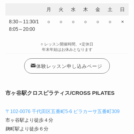
月
火
水
木
金
土
日
8:30～11:30/1
○
○
○
○
○
○
×
8:05～20:00
○ レッスン開催時間、×定休日
年末年始はお休みとなります
体験レッスン申し込みページ
市ヶ谷駅クロスピラティス/CROSS PILATES
〒102-0076 千代田区五番町5-6 ビラカーサ五番町309
市ヶ谷駅より徒歩４分
麹町駅より徒歩６分