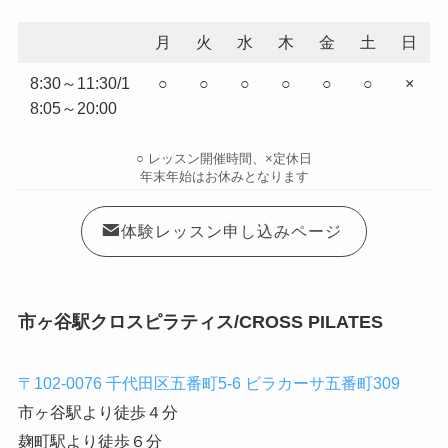
月
火
水
木
金
土
日
8:30～11:30/1
○
○
○
○
○
○
×
8:05～20:00
○ レッスン開催時間、×定休日
年末年始はお休みとなります
体験レッスン申し込みページ
市ヶ谷駅クロスピラティス/CROSS PILATES
〒102-0076 千代田区五番町5-6 ビラカーサ五番町309
市ヶ谷駅より徒歩４分
麹町駅より徒歩６分